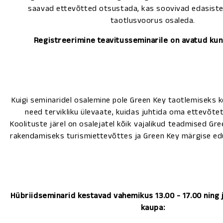
saavad ettevõtted otsustada, kas soovivad edasistel
taotlusvoorus osaleda.
Registreerimine teavitusseminarile on avatud kuni
Kuigi seminaridel osalemine pole Green Key taotlemiseks 
need tervikliku ülevaate, kuidas juhtida oma ettevõtet 
Koolituste järel on osalejatel kõik vajalikud teadmised Gr
rakendamiseks turismiettevõttes ja Green Key märgise ed
Hübriidseminarid kestavad vahemikus 13.00 - 17.00 nin
kaupa: