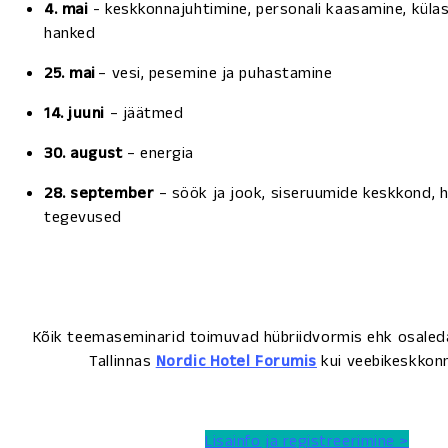
4. mai
- keskkonnajuhtimine, personali kaasamine, küla
hanked
25. mai
– vesi, pesemine ja puhastamine
14. juuni
– jäätmed
30. august
– energia
28. september
– söök ja jook, siseruumide keskkond, h
tegevused
Kõik teemaseminarid toimuvad hübriidvormis ehk osaleda
Tallinnas
Nordic Hotel Forumis
kui veebikeskko
Lisainfo ja registreerimine >