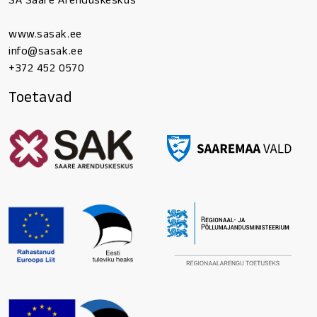
SA Saare Arenduskeskus
www.sasak.ee
info@sasak.ee
+372 452 0570
Toetavad