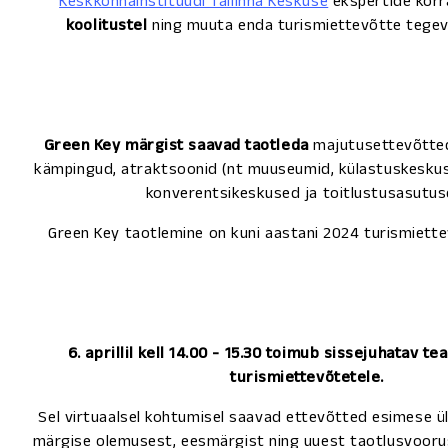
Keskkonnainstituudi Tallinna Keskuse
ekspertide kor
koolitustel
ning muuta enda turismiettevõtte tegevu
Green Key märgist saavad taotleda
majutusettevõtted,
kämpingud, atraktsoonid (nt muuseumid, külastuskeskus
konverentsikeskused ja toitlustusasutus
Green Key taotlemine on kuni aastani 2024 turismiett
6. aprillil kell 14.00 - 15.30 toimub sissejuhatav t
turismiettevõtetele.
Sel virtuaalsel kohtumisel saavad ettevõtted esimese ü
märgise olemusest, eesmärgist ning uuest taotlusvoorus