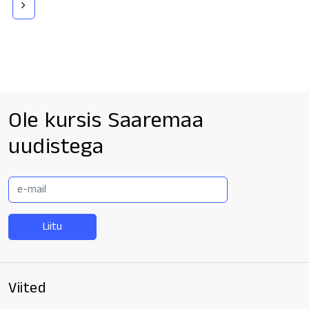
Ole kursis Saaremaa
uudistega
E-
mail
Viited