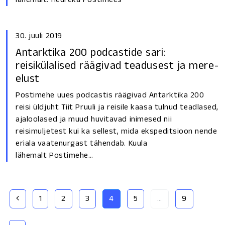
30. juuli 2019
Antarktika 200 podcastide sari:
reisikülalised räägivad teadusest ja mere-
elust
Postimehe uues podcastis räägivad Antarktika 200
reisi üldjuht Tiit Pruuli ja reisile kaasa tulnud teadlased,
ajaloolased ja muud huvitavad inimesed nii
reisimuljetest kui ka sellest, mida ekspeditsioon nende
eriala vaatenurgast tähendab. Kuula
lähemalt Postimehe…
(current)
1
2
3
4
5
…
9