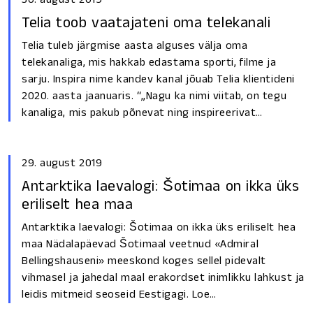
Telia toob vaatajateni oma telekanali
Telia tuleb järgmise aasta alguses välja oma
telekanaliga, mis hakkab edastama sporti, filme ja
sarju. Inspira nime kandev kanal jõuab Telia klientideni
2020. aasta jaanuaris. “„Nagu ka nimi viitab, on tegu
kanaliga, mis pakub põnevat ning inspireerivat…
29. august 2019
Antarktika laevalogi: Šotimaa on ikka üks
eriliselt hea maa
Antarktika laevalogi: Šotimaa on ikka üks eriliselt hea
maa Nädalapäevad Šotimaal veetnud «Admiral
Bellingshauseni» meeskond koges sellel pidevalt
vihmasel ja jahedal maal erakordset inimlikku lahkust ja
leidis mitmeid seoseid Eestigagi. Loe…