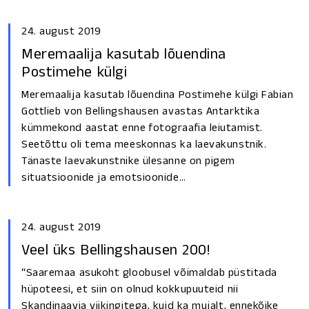
24. august 2019
Meremaalija kasutab lõuendina
Postimehe külgi
Meremaalija kasutab lõuendina Postimehe külgi Fabian
Gottlieb von Bellingshausen avastas Antarktika
kümmekond aastat enne fotograafia leiutamist.
Seetõttu oli tema meeskonnas ka laevakunstnik.
Tänaste laevakunstnike ülesanne on pigem
situatsioonide ja emotsioonide…
24. august 2019
Veel üks Bellingshausen 200!
“Saaremaa asukoht gloobusel võimaldab püstitada
hüpoteesi, et siin on olnud kokkupuuteid nii
Skandinaavia viikingitega, kuid ka mujalt, ennekõike