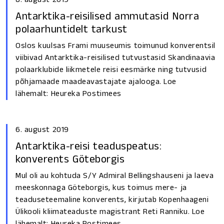
Antarktika-reisilised ammutasid Norra
polaarhuntidelt tarkust
Oslos kuulsas Frami muuseumis toimunud konverentsil
viibivad Antarktika-reisilised tutvustasid Skandinaavia
polaarklubide liikmetele reisi eesmärke ning tutvusid
põhjamaade maadeavastajate ajalooga. Loe
lähemalt: Heureka Postimees
6. august 2019
Antarktika-reisi teaduspeatus:
konverents Göteborgis
Mul oli au kohtuda S/Y Admiral Bellingshauseni ja laeva
meeskonnaga Göteborgis, kus toimus mere- ja
teaduseteemaline konverents, kirjutab Kopenhaageni
Ülikooli kliimateaduste magistrant Reti Ranniku. Loe
lähemalt: Heureka Postimees