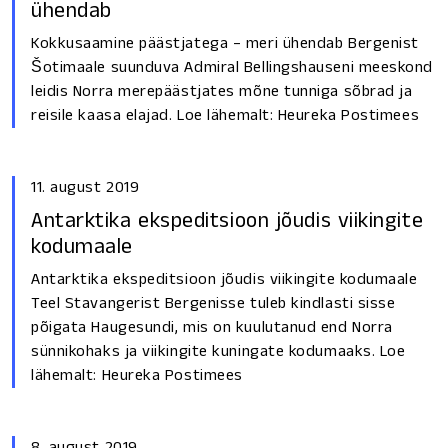
ühendab
Kokkusaamine päästjatega – meri ühendab Bergenist
Šotimaale suunduva Admiral Bellingshauseni meeskond
leidis Norra merepäästjates mõne tunniga sõbrad ja
reisile kaasa elajad. Loe lähemalt: Heureka Postimees
11. august 2019
Antarktika ekspeditsioon jõudis viikingite
kodumaale
Antarktika ekspeditsioon jõudis viikingite kodumaale
Teel Stavangerist Bergenisse tuleb kindlasti sisse
põigata Haugesundi, mis on kuulutanud end Norra
sünnikohaks ja viikingite kuningate kodumaaks. Loe
lähemalt: Heureka Postimees
8. august 2019